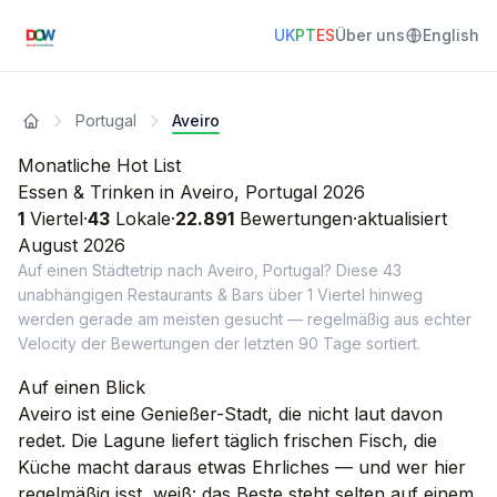
UK
PT
ES
Über uns
English
Portugal
Aveiro
Monatliche Hot List
Essen & Trinken in Aveiro, Portugal 2026
1
Viertel
·
43
Lokale
·
22.891
Bewertungen
·
aktualisiert
August
2026
Auf einen Städtetrip nach Aveiro, Portugal? Diese 43
unabhängigen Restaurants & Bars über 1 Viertel hinweg
werden gerade am meisten gesucht — regelmäßig aus echter
Velocity der Bewertungen der letzten 90 Tage sortiert.
Auf einen Blick
Aveiro ist eine Genießer-Stadt, die nicht laut davon
redet. Die Lagune liefert täglich frischen Fisch, die
Küche macht daraus etwas Ehrliches — und wer hier
regelmäßig isst, weiß: das Beste steht selten auf einem