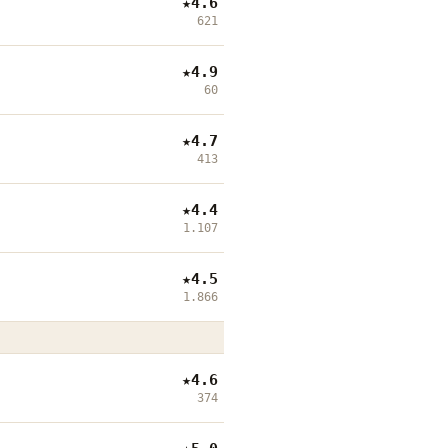
★
4.6
621
★
4.9
60
★
4.7
413
★
4.4
1.107
★
4.5
1.866
★
4.6
374