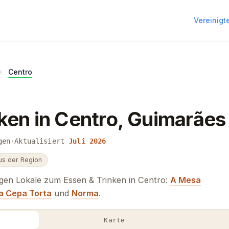
Vereinigt
Centro
nken in Centro, Guimarãe
gen
·
Aktualisiert
Juli 2026
us der Region
igen Lokale zum Essen & Trinken in Centro:
A Mesa
a Cepa Torta
und
Norma
.
Karte