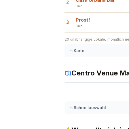
Casa Urbana Bar
2
Bar
Prost!
3
Bar
20
unabhängige Lokale, monatlich n
Karte
Centro
Venue M
+
−
Schnellauswahl