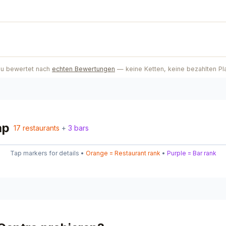
4
eu bewertet nach
echten Bewertungen
— keine Ketten, keine bezahlten Pl
11
8
3
2
ap
6
17
restaurants
+
3
bars
3
Tap markers for details •
Orange = Restaurant rank
•
Purple = Bar rank
9
1
16
14
1
7
5
12
15
17
10