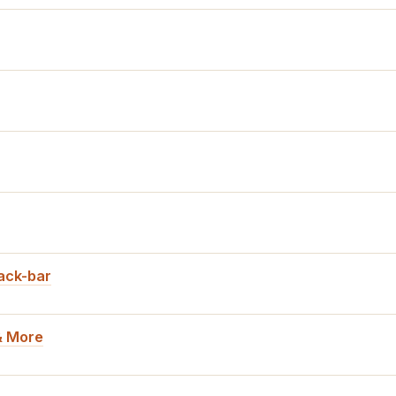
ack-bar
& More