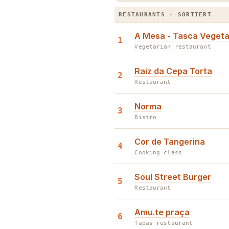
Die Centro Hot List · Restaur
RESTAURANTS · SORTIERT
A Mesa - Tasca Vegeta
1
Vegetarian restaurant
Raiz da Cepa Torta
2
Restaurant
Norma
3
Bistro
Cor de Tangerina
4
Cooking class
Soul Street Burger
5
Restaurant
Amu.te praça
6
Tapas restaurant