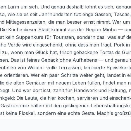
n Lärm um sich. Und genau deshalb lohnt es sich, genauer
o, wie sie es seit Jahrhunderten tut: enge Gassen, Tascas,
nd Mittagessenzeiten, die man besser ernst nimmt. Wer um
r. Die Küche dieser Stadt kommt aus der Region Minho — und
ist kein Suppenkurs für Touristen, sondern das, was auf d
ho Verde wird eingeschenkt, ohne dass man fragt. Pork in 
 zu, wenn man Glück hat, frisch gebackene Tortas de Guim
ssen. Das ist feines Gebäck ohne Aufhebens — und genau s
enfallen von Weitem: volle Terrassen, laminierte Speisekarte
 orientieren. Wer ein paar Schritte weiter geht, landet in e
die die alten Gemäuer mit neuem Leben füllen, findet man 
egt. Und wer dort isst, zahlt für Handwerk und Haltung, ni
nkgeld: Die Leute, die hier kochen, servieren und einschen
 Gastronomie halten mit den gestiegenen Lebenshaltungskost
, ist keine Floskel, sondern eine echte Geste. Mach's großzü