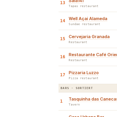
Sala141
13
Tapas restaurant
Well Açai Alameda
14
Sundae restaurant
Cervejaria Granada
15
Restaurant
Restaurante Café Orie
16
Restaurant
Pizzaria Luzzo
17
Pizza restaurant
BARS · SORTIERT
Tasquinha das Caneca
1
Tavern