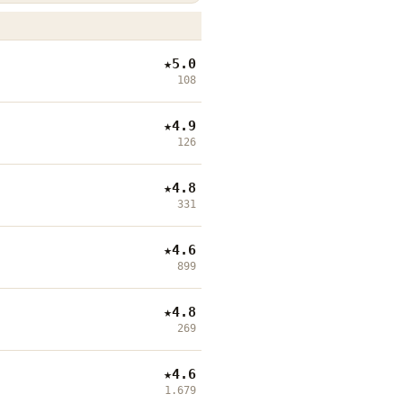
★
5.0
108
★
4.9
126
★
4.8
331
★
4.6
899
★
4.8
269
★
4.6
1.679