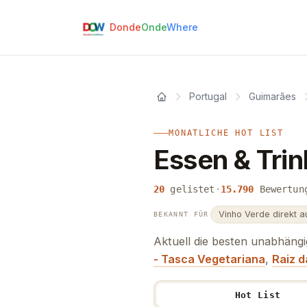
Donde
Onde
Where
Portugal
Guimarães
MONATLICHE HOT LIST
Essen & Tri
20
gelistet
·
15.790
Bewertun
Vinho Verde direkt a
BEKANNT FÜR
Aktuell die besten unabhäng
- Tasca Vegetariana
,
Raiz d
Hot List