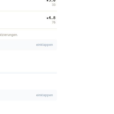
★
5.0
33
★
4.8
76
atzierungen.
einklappen
Leaflet
|
©
OpenStreetMap
einklappen