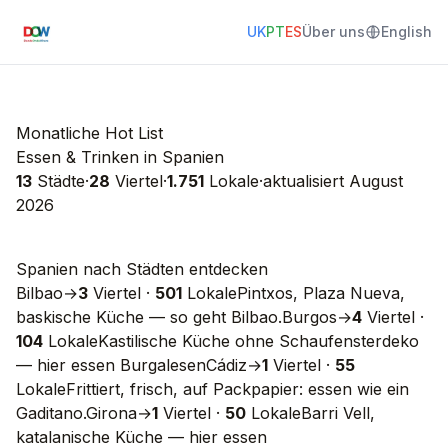
UK
PT
ES
Über uns
English
Monatliche Hot List
Essen & Trinken in Spanien
13
Städte
·
28
Viertel
·
1.751
Lokale
·
aktualisiert
August
2026
Spanien nach Städten entdecken
Bilbao
→
3
Viertel
·
501
Lokale
Pintxos, Plaza Nueva,
baskische Küche — so geht Bilbao.
Burgos
→
4
Viertel
·
104
Lokale
Kastilische Küche ohne Schaufensterdeko
— hier essen Burgalesen
Cádiz
→
1
Viertel
·
55
Lokale
Frittiert, frisch, auf Packpapier: essen wie ein
Gaditano.
Girona
→
1
Viertel
·
50
Lokale
Barri Vell,
katalanische Küche — hier essen