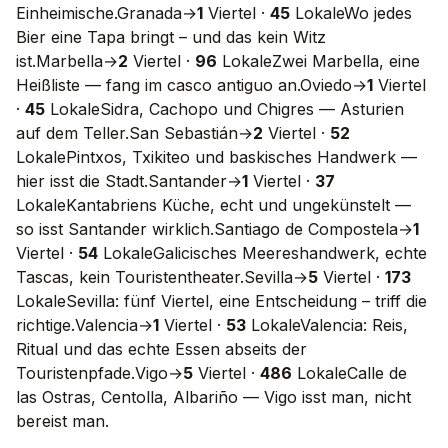
Einheimische.
Granada
→
1
Viertel
·
45
Lokale
Wo jedes
Bier eine Tapa bringt – und das kein Witz
ist.
Marbella
→
2
Viertel
·
96
Lokale
Zwei Marbella, eine
Heißliste — fang im casco antiguo an.
Oviedo
→
1
Viertel
·
45
Lokale
Sidra, Cachopo und Chigres — Asturien
auf dem Teller.
San Sebastián
→
2
Viertel
·
52
Lokale
Pintxos, Txikiteo und baskisches Handwerk —
hier isst die Stadt.
Santander
→
1
Viertel
·
37
Lokale
Kantabriens Küche, echt und ungekünstelt —
so isst Santander wirklich.
Santiago de Compostela
→
1
Viertel
·
54
Lokale
Galicisches Meereshandwerk, echte
Tascas, kein Touristentheater.
Sevilla
→
5
Viertel
·
173
Lokale
Sevilla: fünf Viertel, eine Entscheidung – triff die
richtige.
Valencia
→
1
Viertel
·
53
Lokale
Valencia: Reis,
Ritual und das echte Essen abseits der
Touristenpfade.
Vigo
→
5
Viertel
·
486
Lokale
Calle de
las Ostras, Centolla, Albariño — Vigo isst man, nicht
bereist man.