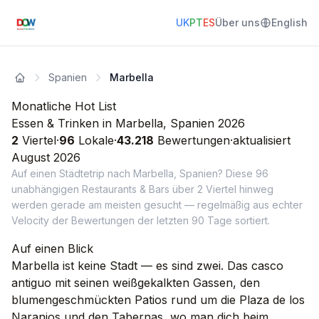
UK
PT
ES
Über uns
English
Spanien
Marbella
Monatliche Hot List
Essen & Trinken in Marbella, Spanien 2026
2
Viertel
·
96
Lokale
·
43.218
Bewertungen
·
aktualisiert
August
2026
Auf einen Städtetrip nach Marbella, Spanien? Diese 96
unabhängigen Restaurants & Bars über 2 Viertel hinweg
werden gerade am meisten gesucht — regelmäßig aus echter
Velocity der Bewertungen der letzten 90 Tage sortiert.
Auf einen Blick
Marbella ist keine Stadt — es sind zwei. Das casco
antiguo mit seinen weißgekalkten Gassen, den
blumengeschmückten Patios rund um die Plaza de los
Naranjos und den Tabernas, wo man dich beim