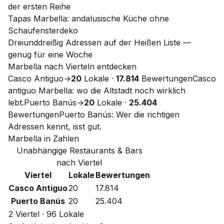
der ersten Reihe
Tapas Marbella: andalusische Küche ohne
Schaufensterdeko
Dreiunddreißig Adressen auf der Heißen Liste —
genug für eine Woche
Marbella nach Vierteln entdecken
Casco Antiguo
→
20
Lokale
·
17.814
Bewertungen
Casco
antiguo Marbella: wo die Altstadt noch wirklich
lebt.
Puerto Banús
→
20
Lokale
·
25.404
Bewertungen
Puerto Banús: Wer die richtigen
Adressen kennt, isst gut.
Marbella in Zahlen
Unabhängige Restaurants & Bars
nach Viertel
Viertel
Lokale
Bewertungen
Casco Antiguo
20
17.814
Puerto Banús
20
25.404
2 Viertel · 96 Lokale