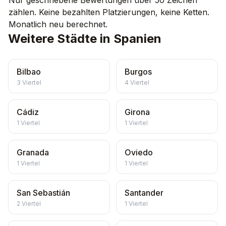
Nur geschriebene Bewertungen über 50 Zeichen
zählen. Keine bezahlten Platzierungen, keine Ketten.
Monatlich neu berechnet.
Weitere Städte in Spanien
Bilbao
Burgos
3
Viertel
4
Viertel
Cádiz
Girona
1
Viertel
1
Viertel
Granada
Oviedo
1
Viertel
1
Viertel
San Sebastián
Santander
2
Viertel
1
Viertel