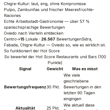
Chigre-Kultur: laut, eng, ohne Kompromisse
Pulpo, Zamburiñas und frischer Meeresfrüchte-
Raciones
Echte Arbeitsstadt-Gastronomie — über 57 %
spanischsprachige Bewertungen
Oviedo nach Vierteln entdecken
Centro
→
15
Lokale
·
26.567
Bewertungen
Sidra,
Fabada, Chigre-Kultur — Oviedo so, wie es wirklich ist.
So funktioniert der Hot Score
So bewertet der Hot Score Restaurants und Bars (100
Punkte)
Signal
Gewicht
Was es misst
Wie viele
geschriebene
Bewertungsfrequenz
30 Pkt.
Bewertungen in den
letzten 90 Tagen
eingingen
Wie aktuell diese
Aktualität
25 Pkt.