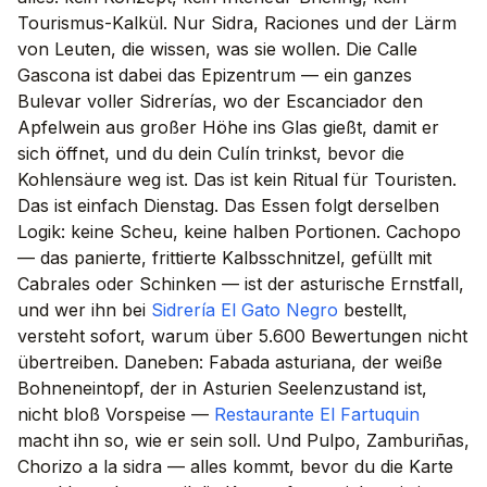
Tourismus-Kalkül. Nur Sidra, Raciones und der Lärm
von Leuten, die wissen, was sie wollen. Die Calle
Gascona ist dabei das Epizentrum — ein ganzes
Bulevar voller Sidrerías, wo der Escanciador den
Apfelwein aus großer Höhe ins Glas gießt, damit er
sich öffnet, und du dein Culín trinkst, bevor die
Kohlensäure weg ist. Das ist kein Ritual für Touristen.
Das ist einfach Dienstag. Das Essen folgt derselben
Logik: keine Scheu, keine halben Portionen. Cachopo
— das panierte, frittierte Kalbsschnitzel, gefüllt mit
Cabrales oder Schinken — ist der asturische Ernstfall,
und wer ihn bei
Sidrería El Gato Negro
bestellt,
versteht sofort, warum über 5.600 Bewertungen nicht
übertreiben. Daneben: Fabada asturiana, der weiße
Bohneneintopf, der in Asturien Seelenzustand ist,
nicht bloß Vorspeise —
Restaurante El Fartuquin
macht ihn so, wie er sein soll. Und Pulpo, Zamburiñas,
Chorizo a la sidra — alles kommt, bevor du die Karte