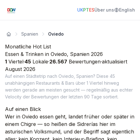
UK
PT
ES
Über uns
English
Spanien
Oviedo
Monatliche Hot List
Essen & Trinken in Oviedo, Spanien 2026
1
Viertel
·
45
Lokale
·
26.567
Bewertungen
·
aktualisiert
August
2026
Auf einen Städtetrip nach Oviedo, Spanien? Diese 45
unabhängigen Restaurants & Bars über 1 Viertel hinweg
werden gerade am meisten gesucht — regelmäßig aus echter
Velocity der Bewertungen der letzten 90 Tage sortiert.
Auf einen Blick
Wer in Oviedo essen geht, landet früher oder später in
einem Chigre — so heißen die Sidrerías hier im
asturischen Volksmund, und der Begriff sagt eigentlich
alles: kein Konzept, kein Interieur-Briefing, kein