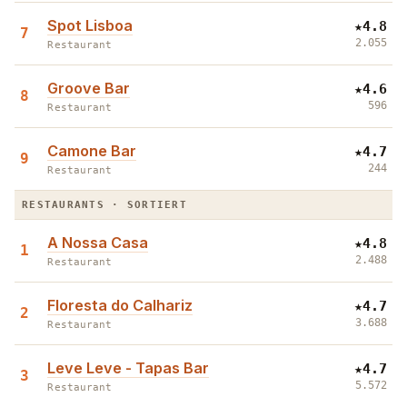
Spot Lisboa
★
4.8
7
2.055
Restaurant
Groove Bar
★
4.6
8
596
Restaurant
Camone Bar
★
4.7
9
244
Restaurant
RESTAURANTS · SORTIERT
A Nossa Casa
★
4.8
1
2.488
Restaurant
Floresta do Calhariz
★
4.7
2
3.688
Restaurant
Leve Leve - Tapas Bar
★
4.7
3
5.572
Restaurant