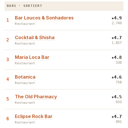
Die Bairro Alto Hot List · Restaurants & Bars
BARS · SORTIERT
Bar Loucos & Sonhadores
★
4.9
1
2.749
Restaurant
Cocktail & Shisha
★
4.7
2
1.857
Restaurant
Maria Loca Bar
★
4.8
3
330
Restaurant
Botanica
★
4.6
4
758
Restaurant
The Old Pharmacy
★
4.5
5
933
Restaurant
Eclipse Rock Bar
★
4.7
6
991
Restaurant