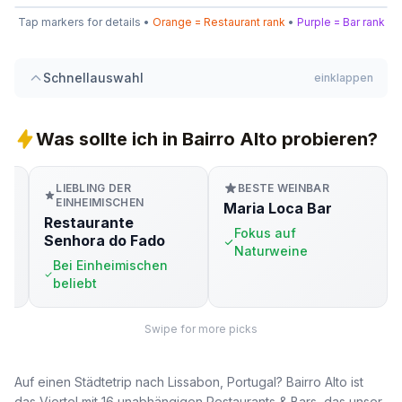
8
Tap markers for details •
Orange = Restaurant rank
•
Purple = Bar rank
+
4
5
7
6
5
−
Schnellauswahl
einklappen
1
9
6
2
4
Was sollte ich in Bairro Alto probieren?
7
LIEBLING DER
BESTE WEINBAR
3
EINHEIMISCHEN
Maria Loca Bar
Restaurante
Fokus auf
Senhora do Fado
Naturweine
Bei Einheimischen
beliebt
Swipe for more picks
Auf einen Städtetrip nach Lissabon, Portugal? Bairro Alto ist
das Viertel mit 16 unabhängigen Restaurants & Bars, das unser