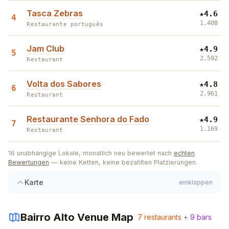
Tasca Zebras
★
4.6
4
1.408
Restaurante português
Jam Club
★
4.9
5
2.592
Restaurant
Volta dos Sabores
★
4.8
6
2.961
Restaurant
Restaurante Senhora do Fado
★
4.9
7
2
1.169
Restaurant
16
unabhängige Lokale, monatlich neu bewertet nach
echten
Bewertungen
— keine Ketten, keine bezahlten Platzierungen.
Karte
einklappen
1
Bairro Alto
Venue Map
7
restaurants
+
9
bars
3
Leaflet
|
©
OpenStreetMap