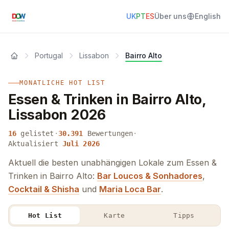
UK
PT
ES
Über uns
English
Portugal
Lissabon
Bairro Alto
MONATLICHE HOT LIST
Essen & Trinken in Bairro Alto,
Lissabon 2026
16
gelistet
·
30.391
Bewertungen
·
Aktualisiert
Juli 2026
Aktuell die besten unabhängigen Lokale zum Essen &
Trinken in Bairro Alto:
Bar Loucos & Sonhadores
,
Cocktail & Shisha
und
Maria Loca Bar
.
Hot List
Karte
Tipps