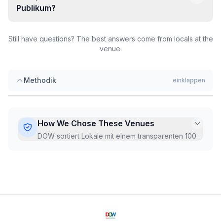
Publikum?
Bar Loucos &
Sonhadores
Still have questions? The best answers come from locals at the
venue.
Restaurante Atípico
Maria Loca Bar
Methodik
einklappen
How We Chose These Venues
DOW sortiert Lokale mit einem transparenten 100-
Punkte-Hot-Score, regelmäßig aus aktuellen
Google-Da
...