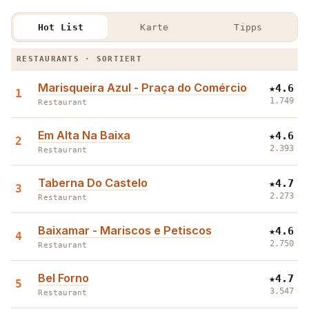
Hot List
Karte
Tipps
Die Alfama Hot List · Restaurants & Bars
RESTAURANTS · SORTIERT
Marisqueira Azul - Praça do Comércio
★
4.6
1
1.749
Restaurant
Em Alta Na Baixa
★
4.6
2
2.393
Restaurant
Taberna Do Castelo
★
4.7
3
2.273
Restaurant
Baixamar - Mariscos e Petiscos
★
4.6
4
2.750
Restaurant
Bel Forno
★
4.7
5
3.547
Restaurant