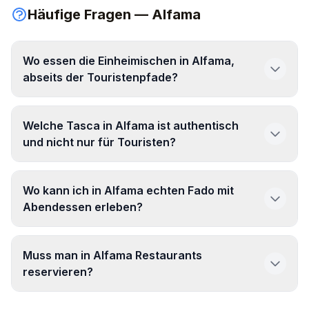
Häufige Fragen — Alfama
Wo essen die Einheimischen in Alfama,
abseits der Touristenpfade?
Velha Gaiteira
Welche Tasca in Alfama ist authentisch
und nicht nur für Touristen?
Tasca do Sr. Matos
Wo kann ich in Alfama echten Fado mit
Abendessen erleben?
O
Segredo D'Alfama
Muss man in Alfama Restaurants
reservieren?
Típica de Alfama
Taverna das Marias