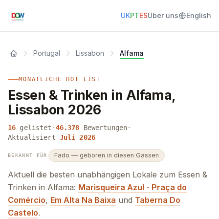
UK
PT
ES
Über uns
English
Portugal
Lissabon
Alfama
MONATLICHE HOT LIST
Essen & Trinken in Alfama,
Lissabon 2026
16
gelistet
·
46.378
Bewertungen
·
Aktualisiert
Juli 2026
Fado — geboren in diesen Gassen
BEKANNT FÜR
Aktuell die besten unabhängigen Lokale zum Essen &
Trinken in Alfama:
Marisqueira Azul - Praça do
Comércio
,
Em Alta Na Baixa
und
Taberna Do
Castelo
.