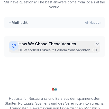
Still have questions? The best answers come from locals at the
Taverna das Marias
Velha Gaiteira
venue.
Methodik
einklappen
Solar dos Bicos
Tasca
do Sr. Matos
How We Chose These Venues
DOW sortiert Lokale mit einem transparenten 100-
Punkte-Hot-Score, regelmäßig aus aktuellen
Google-Da
...
Hot Lists für Restaurants und Bars aus den spannendsten
Städten Portugals, Spaniens und des Vereinigten Königreichs.
Trenddaten, Bewertungen von Einheimischen. Monatlich