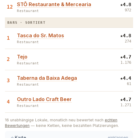
STŌ Restaurante & Mercearia
★
4.8
12
972
Restaurant
BARS · SORTIERT
Tasca do Sr. Matos
★
4.8
1
274
Restaurant
Tejo
★
4.7
2
1.176
Restaurant
Taberna da Baixa Adega
★
4.4
3
61
Restaurant
Outro Lado Craft Beer
★
4.7
4
1.271
Restaurant
16
unabhängige Lokale, monatlich neu bewertet nach
echten
Bewertungen
— keine Ketten, keine bezahlten Platzierungen.
1
1
2
Karte
einklappen