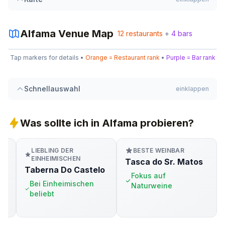
8
Alfama
Venue Map
12
restaurants
+
4
bars
3
Leaflet
|
©
OpenStreetMap
Tap markers for details •
Orange = Restaurant rank
•
Purple = Bar rank
12
+
−
10
4
4
Schnellauswahl
einklappen
7
6
5
1
Was sollte ich in Alfama probieren?
LIEBLING DER
BESTE WEINBAR
EINHEIMISCHEN
Tasca do Sr. Matos
&
Taberna Do Castelo
Fokus auf
Bei Einheimischen
Naturweine
beliebt