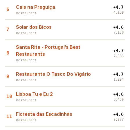
Cais na Preguiça
★
4.7
6
4.159
Restaurant
Solar dos Bicos
★
4.6
7
7.150
Restaurant
Santa Rita - Portugal’s Best
★
4.7
8
Restaurants
7.383
Restaurant
Restaurante O Tasco Do Vigário
★
4.7
9
2.384
Restaurant
Lisboa Tu e Eu 2
★
4.6
10
5.459
Restaurant
Floresta das Escadinhas
★
4.6
11
3.377
Restaurant